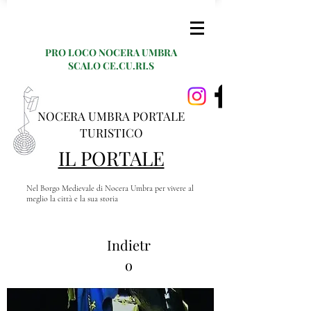
PRO LOCO NOCERA UMBRA
SCALO CE.CU.RI.S
NOCERA UMBRA PORTALE
TURISTICO
IL PORTALE
Nel Borgo Medievale di Nocera Umbra per vivere al
meglio la città e la sua storia
Indietr
o