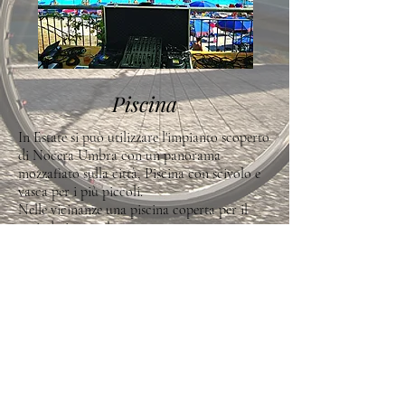
Piscina
In Estate si può utilizzare l'impianto scoperto
di Nocera Umbra con un panorama
mozzafiato sulla città, Piscina con scivolo e
vasca per i più piccoli.
Nelle vicinanze una piscina coperta per il
periodo invernale
Impianti Sportivi
Impianti Sportivi sono per intendersi un
campo da Calcio e vari campi da calcetto
dislocati nelle zone limitrofe alla cittadina