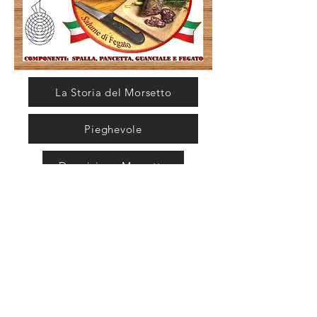
La Storia del Morsetto
Pieghevole
Descrizione Morsetto
Video
© 2023 by CE.CU.RI.S